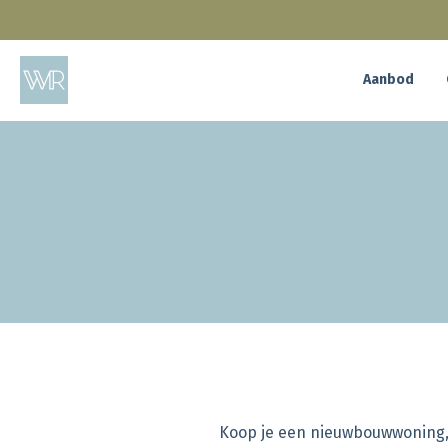
Skip
to
Aanbod
main
content
Koop je een nieuwbouwwoning, 